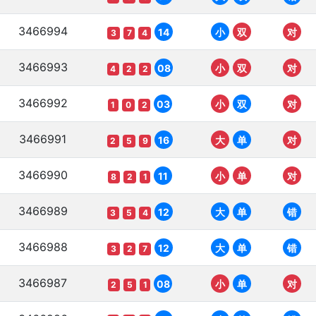
3466994
14
小
双
对
3
7
4
3466993
08
小
双
对
4
2
2
3466992
03
小
双
对
1
0
2
3466991
16
大
单
对
2
5
9
3466990
11
小
单
对
8
2
1
3466989
12
大
单
错
3
5
4
3466988
12
大
单
错
3
2
7
3466987
08
小
单
对
2
5
1