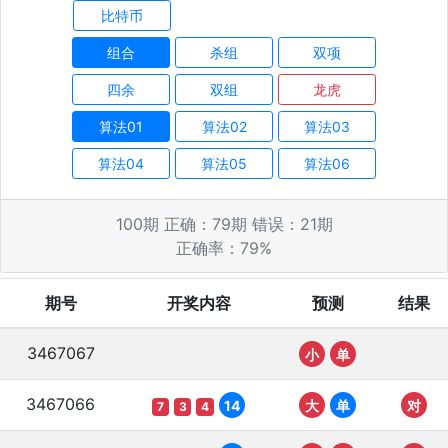
比特币
组合
杀组
双项
四余
双组
龙虎
算法01
算法02
算法03
算法04
算法05
算法06
100
期 正确：
79
期 错误：
21
期
正确率：
79
%
期号
开奖内容
预测
结果
3467067
小
单
3467066
14
大
单
对
7
3
4