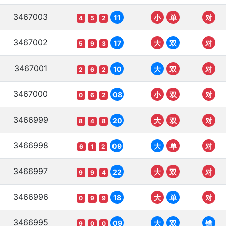
3467003
11
小
单
对
4
5
2
3467002
17
大
双
对
5
9
3
3467001
10
大
双
对
2
6
2
3467000
08
小
双
对
0
6
2
3466999
20
大
双
对
8
4
8
3466998
09
大
单
对
6
1
2
3466997
22
大
双
对
9
9
4
3466996
18
大
单
对
0
9
9
3466995
09
大
双
错
9
0
0