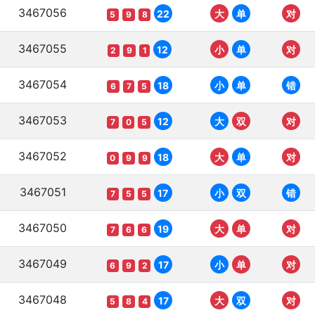
3467056
22
大
单
对
5
9
8
3467055
12
小
单
对
2
9
1
3467054
18
小
单
错
6
7
5
3467053
12
大
双
对
7
0
5
3467052
18
大
单
对
0
9
9
3467051
17
小
双
错
7
5
5
3467050
19
大
单
对
7
6
6
3467049
17
小
单
对
6
9
2
3467048
17
大
双
对
5
8
4