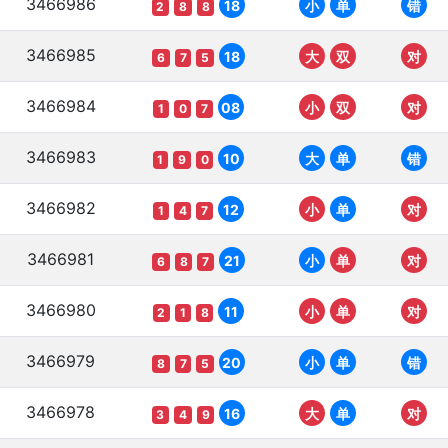
3466986
18
小
单
错
2
8
8
3466985
18
大
双
对
6
7
5
3466984
08
小
双
对
1
0
7
3466983
10
大
单
错
1
9
0
3466982
12
小
单
对
1
4
7
3466981
21
小
单
对
6
8
7
3466980
11
小
单
对
2
1
8
3466979
20
小
单
错
8
7
5
3466978
16
大
单
对
3
4
9